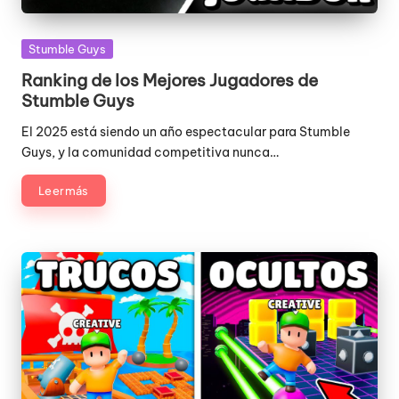
Publicada
Stumble Guys
en
Ranking de los Mejores Jugadores de
Stumble Guys
El 2025 está siendo un año espectacular para Stumble
Guys, y la comunidad competitiva nunca…
Leer más