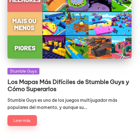
Publicada
Stumble Guys
en
Los Mapas Más Difíciles de Stumble Guys y
Cómo Superarlos
Stumble Guys es uno de los juegos multijugador más
populares del momento, y aunque su…
Leer más