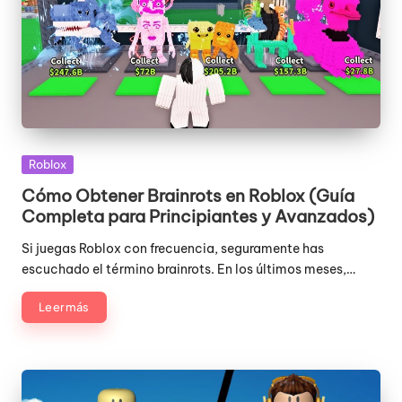
Publicada
Roblox
en
Cómo Obtener Brainrots en Roblox (Guía
Completa para Principiantes y Avanzados)
Si juegas Roblox con frecuencia, seguramente has
escuchado el término brainrots. En los últimos meses,…
Leer más