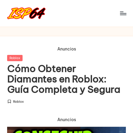
Saltar
al
I
Pagina
contenido
Oficial
S
P
Anuncios
6
Publicada
Roblox
4
en
Cómo Obtener
Diamantes en Roblox:
Guía Completa y Segura
Roblox
Publicada
en
Anuncios