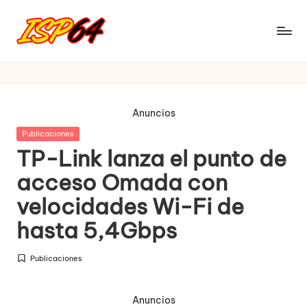
Saltar
al
I
Pagina
contenido
Oficial
S
P
Anuncios
6
Publicada
Publicaciones
4
en
TP-Link lanza el punto de
acceso Omada con
velocidades Wi-Fi de
hasta 5,4Gbps
Publicaciones
Publicada
en
Anuncios