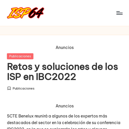
Saltar
al
I
Pagina
contenido
Oficial
S
P
Anuncios
6
Publicada
Publicaciones
4
en
Retos y soluciones de los
ISP en IBC2022
Publicaciones
Publicada
en
Anuncios
SCTE Benelux reunirá a algunos de los expertos más
destacados del sector en la celebración de su conferencia