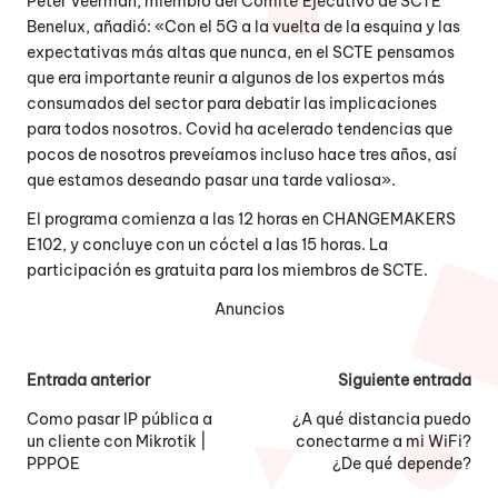
Peter Veerman, miembro del Comité Ejecutivo de SCTE
Benelux, añadió: «Con el 5G a la vuelta de la esquina y las
expectativas más altas que nunca, en el SCTE pensamos
que era importante reunir a algunos de los expertos más
consumados del sector para debatir las implicaciones
para todos nosotros. Covid ha acelerado tendencias que
pocos de nosotros preveíamos incluso hace tres años, así
que estamos deseando pasar una tarde valiosa».
El programa comienza a las 12 horas en CHANGEMAKERS
E102, y concluye con un cóctel a las 15 horas. La
participación es gratuita para los miembros de SCTE.
Anuncios
Navegación
Entrada anterior
Siguiente entrada
de
Como pasar IP pública a
¿A qué distancia puedo
un cliente con Mikrotik |
conectarme a mi WiFi?
entradas
PPPOE
¿De qué depende?