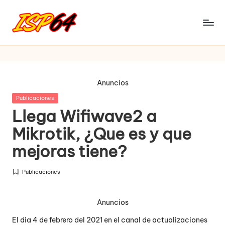
Saltar
al
I
Pagina
contenido
Oficial
S
P
Anuncios
6
Publicada
Publicaciones
4
en
Llega Wifiwave2 a
Mikrotik, ¿Que es y que
mejoras tiene?
Publicaciones
Publicada
en
Anuncios
El dia 4 de febrero del 2021 en el canal de actualizaciones