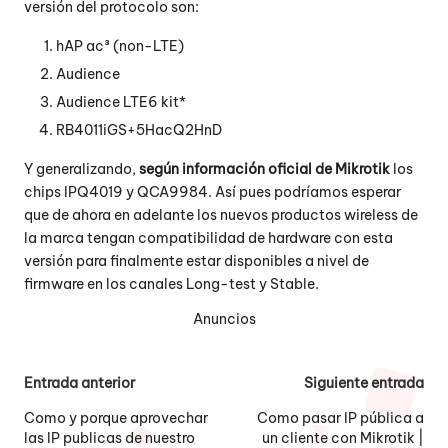
versión del protocolo son:
hAP ac³ (non-LTE)
Audience
Audience LTE6 kit*
RB4011iGS+5HacQ2HnD
Y generalizando,
según información oficial de Mikrotik
los
chips IPQ4019 y QCA9984. Así pues podríamos esperar
que de ahora en adelante los nuevos productos wireless de
la marca tengan compatibilidad de hardware con esta
versión para finalmente estar disponibles a nivel de
firmware en los canales Long-test y Stable.
Anuncios
Navegación
Entrada anterior
Siguiente entrada
de
Como y porque aprovechar
Como pasar IP pública a
las IP publicas de nuestro
un cliente con Mikrotik |