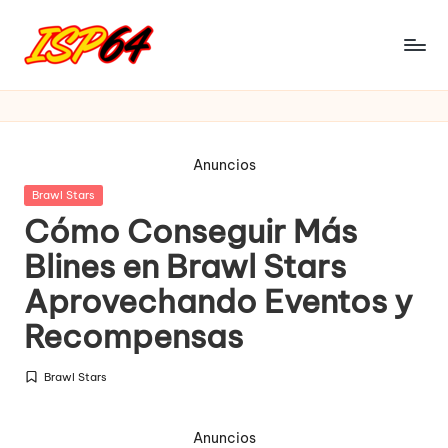
Saltar
al
I
Pagina
contenido
Oficial
S
P
Anuncios
6
Publicada
Brawl Stars
4
en
Cómo Conseguir Más
Blines en Brawl Stars
Aprovechando Eventos y
Recompensas
Brawl Stars
Publicada
en
Anuncios