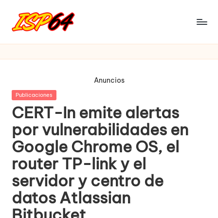
Saltar
al
I
Pagina
contenido
Oficial
S
P
Anuncios
6
Publicada
Publicaciones
4
en
CERT-In emite alertas
por vulnerabilidades en
Google Chrome OS, el
router TP-link y el
servidor y centro de
datos Atlassian
Bitbucket