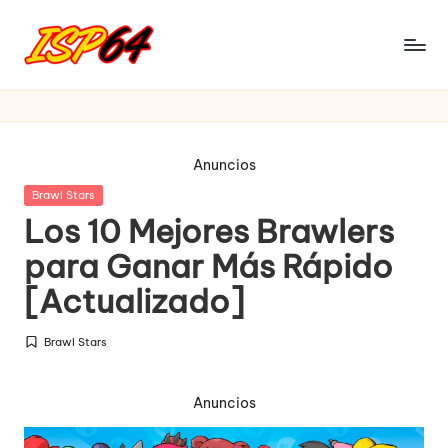
Saltar
al
I
Pagina
contenido
Oficial
S
P
Anuncios
6
Publicada
Brawl Stars
4
en
Los 10 Mejores Brawlers
para Ganar Más Rápido
[Actualizado]
Brawl Stars
Publicada
en
Anuncios