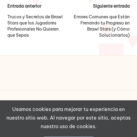
Navegación
Entrada anterior
Siguiente entrada
de
Trucos y Secretos de Brawl
Errores Comunes que Están
Stars que los Jugadores
Frenando tu Progreso en
entradas
Profesionales No Quieren
Brawl Stars (y Cómo
que Sepas
Solucionarlos)
Copyright 2026 — ISP64. Todos los derechos
Usamos cookies para mejorar tu experiencia en
reservados.
nuestro sitio web. Al navegar por este sitio, aceptas
Aviso legal
|
Política de privacidad
|
nuestro uso de cookies.
Política de cookies
|
Descargo de responsabilidad
|
Contacto