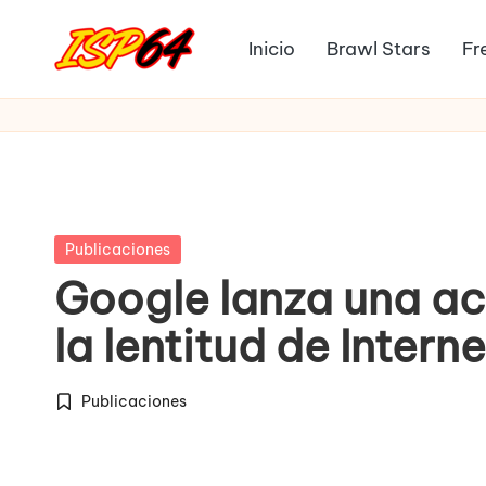
Inicio
Brawl Stars
Fr
Saltar
I
al
Pagina
contenido
Oficial
S
P
6
Publicada
Publicaciones
4
en
Google lanza una act
la lentitud de Interne
Publicaciones
Publicada
en