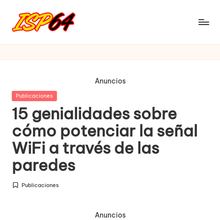
Saltar
al
I
Pagina
contenido
Oficial
S
P
Anuncios
6
Publicada
Publicaciones
4
en
15 genialidades sobre
cómo potenciar la señal
WiFi a través de las
paredes
Publicaciones
Publicada
en
Anuncios