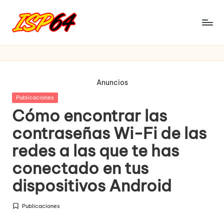
Saltar
al
I
Pagina
contenido
Oficial
S
P
Anuncios
6
Publicada
Publicaciones
4
en
Cómo encontrar las
contraseñas Wi-Fi de las
redes a las que te has
conectado en tus
dispositivos Android
Publicaciones
Publicada
en